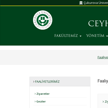
Çukurova Üniver
CEY
FAKÜLTEMİZ
YÖNETİM
Faaliye
Faali
FAALIYETLERIMIZ
Ziyaretler
Zi
Geziler