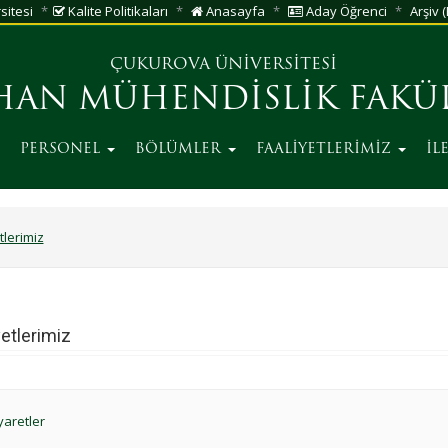
sitesi
Kalite Politikaları
Anasayfa
Aday Öğrenci
Arşiv (
ÇUKUROVA ÜNİVERSİTESİ
HAN MÜHENDİSLİK FAKÜL
PERSONEL
BÖLÜMLER
FAALİYETLERİMİZ
İL
tlerimiz
yetlerimiz
yaretler