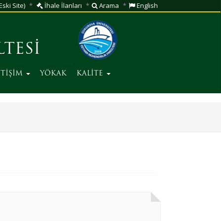
Eski Site)
İhale İlanları
Arama
English
TESİ
ETİŞİM
YÖKAK
KALİTE