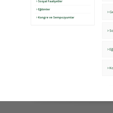
Sosyal Faaliyetler
Eğitimler
Ge
Kongre ve Sempozyumlar
So
Eğ
Ko